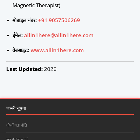
Magnetic Therapist)
मोबाइल नंबर:
+91 9057506269
ईमेल:
allin1here@allin1here.com
वेबसाइट:
www.allin1here.com
Last Updated:
2026
जरूरी सूचना
गोपनीयता नीति
बार मैग्नेट कोर्स