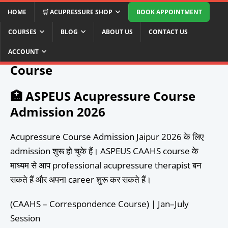
HOME
🛒 ACUPRESSURE SHOP
BOOK APPOINTMENT
COURSES
BLOG
ABOUT US
CONTACT US
Acupressure Course Admission
Jaipur 2026 | ASPEUS CAAHS
ACCOUNT
Course
🏥 ASPEUS Acupressure Course
Admission 2026
Acupressure Course Admission Jaipur 2026 के लिए
admission शुरू हो चुके हैं। ASPEUS CAAHS course के
माध्यम से आप professional acupressure therapist बन
सकते हैं और अपना career शुरू कर सकते हैं।
(CAAHS – Correspondence Course) | Jan–July
Session