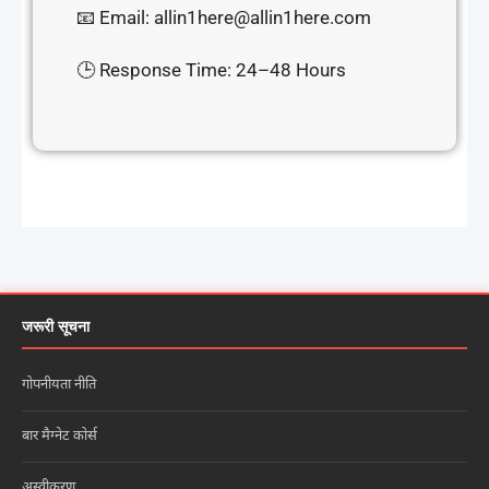
📧 Email: allin1here@allin1here.com
🕒 Response Time: 24–48 Hours
जरूरी सूचना
गोपनीयता नीति
बार मैग्नेट कोर्स
अस्वीकरण