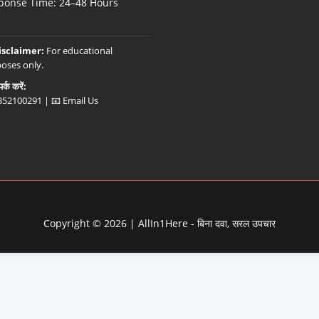
ponse Time: 24–48 Hours
isclaimer:
For educational
oses only.
र्क करें:
352100291
|
📧 Email Us