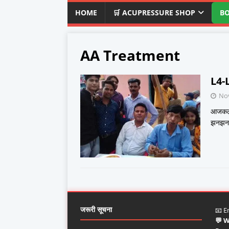
HOME
🛒 ACUPRESSURE SHOP
B
AA Treatment
L4-
No
आजकल अ
झनझनाह
जरूरी सूचना
📧 E
💬 W