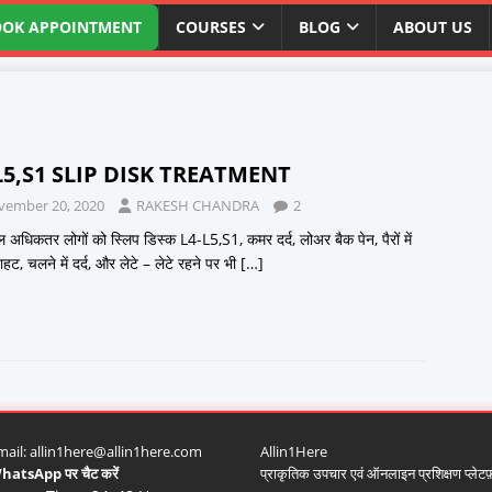
OOK APPOINTMENT
COURSES
BLOG
ABOUT US
L5,S1 SLIP DISK TREATMENT
vember 20, 2020
RAKESH CHANDRA
2
धिकतर लोगों को स्लिप डिस्क L4-L5,S1, कमर दर्द, लोअर बैक पेन, पैरों में
ट, चलने में दर्द, और लेटे – लेटे रहने पर भी
[…]
mail:
allin1here@allin1here.com
Allin1Here
hatsApp पर चैट करें
प्राकृतिक उपचार एवं ऑनलाइन प्रशिक्षण प्लेटफ़ॉ