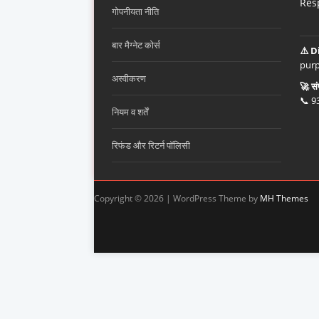
Res
गोपनीयता नीति
बार मैग्नेट कोर्स
⚠️ D
purp
अस्वीकरण
🚀 संप
📞 9
नियम व शर्तें
रिफंड और रिटर्न पॉलिसी
Copyright © 2026 | WordPress Theme by
MH Themes