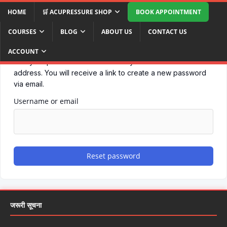
HOME
🛒 ACUPRESSURE SHOP
BOOK APPOINTMENT
COURSES
BLOG
ABOUT US
CONTACT US
ACCOUNT
Lost your password? Please enter your username or email
address. You will receive a link to create a new password
via email.
Username or email
Reset password
जरूरी सूचना